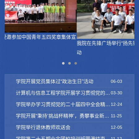
宣
我院在先锋广场举行“扬先锋旗帜，倡廉洁清风”主题党日活
动
2
学院开展党员集体过“政治生日”活动
06-03
计算机与信息工程学院开展学习贯彻党的二十届四中全会精神专题培训班
03-30
学院举办学习贯彻党的二十届四中全会精神宣讲会​
12-24
学院开展“秉持‘挑战杯精神’，勇攀事业新高峰”主题党日活动
11-25
学院举行退休教师欢送会
12-05
学院第二十五期业余团校培训班圆满结束
11-12