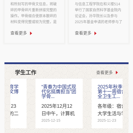
和所刻写的甲骨文信息，将破
与信息工程学院在和义楼514
碎的甲骨碎片重新拼接完整的
举行了国家自然科学基金院内
操作。甲骨缀合使原本散碎的
论证会，孙华院长以及参与
材料变得完整或较为完整，是
2025年基金申请的老师参与了
甲骨新...
该讨论会。...
查看更多
查看更多
学生工作
查看更多
“青春为中国式现
2025年秋季学期
代化挺膺担当”团
第十一周宿舍安
学骨...
全卫生工...
2025年12月12
各年级：宿舍是
日中午，计算机
大学生活与学习
与信息工程学院
2025-12-15
的主要场所，为
2025-11-23
联合数学与统计
进一步推动我院