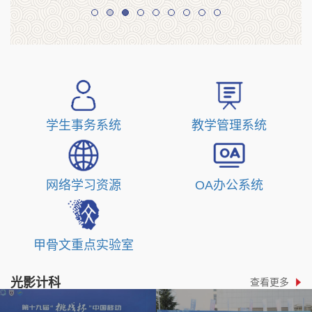
学院、化学化工
宿舍文明建设，
学院在和义楼
加强宿舍安全卫
321举行了以“青
生管理，培养学
春为中国式现代
生自我管理、自
化挺膺担当”为主
我监督的能力，
题的团学骨干培
激发学生的主人
训班与2025级新
翁意识和集体荣
学生事务系统
教学管理系统
任团支书培训班
誉感，营造一个
（第五组）合班
良好的生活环
分组讨论活动。
境。学院每周将
本次活动化学化
对宿舍安全卫生
网络学习资源
OA办公系统
工学院分团委书
进行检查，开展
记倪莹、数学与
“文明宿舍"评比
统计学院分团委
活动。现将对第
甲骨文重点实验室
副书记苏林晓、
十一周的安全卫
计算机与信息工
生检查结果通报
光影计科
查看更多
程学院分团委副
书记秦晋出席会